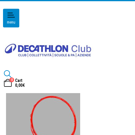
menu
0
Cart
0,00
€