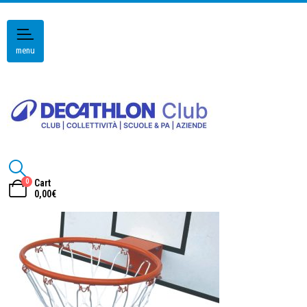
menu
0
Cart
0,00
€