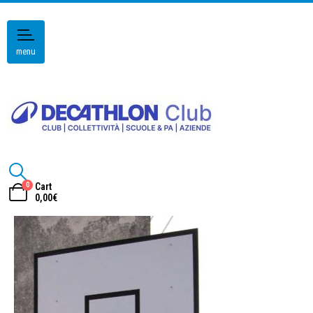
menu
0
Cart
0,00
€