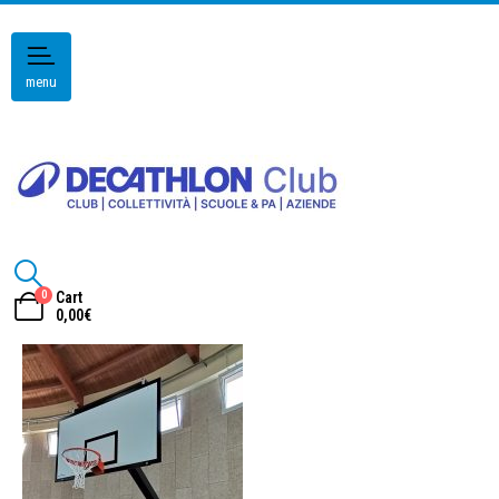
menu
0
Cart
0,00
€