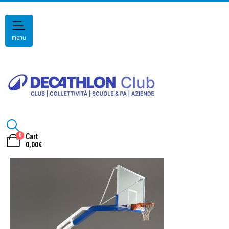
menu
0
Cart
0,00
€