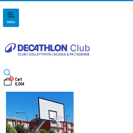
menu
0
Cart
0,00
€