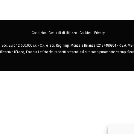
Condizioni Generali di Utilizzo
-
Cookies
-
Privacy
 Soc. Euro 12.500.000 i.v. - C.F. e Iscr. Reg. Imp. Monza e Brianza 02137480964 - R.E.A. 
illeneuve D'Ascq, Francia Le foto dei prodotti presenti sul sito sono puramente esemplificat