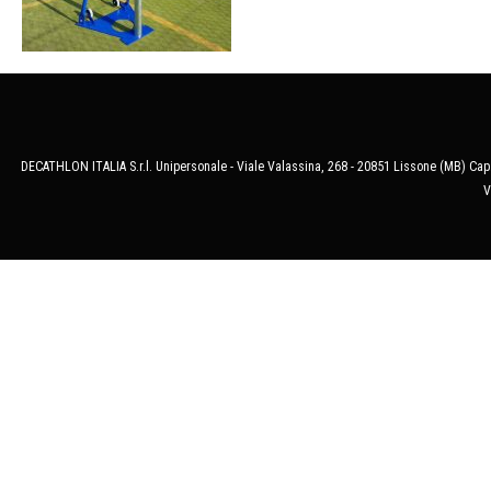
DECATHLON ITALIA S.r.l. Unipersonale - Viale Valassina, 268 - 20851 Lissone (MB) Cap.
V