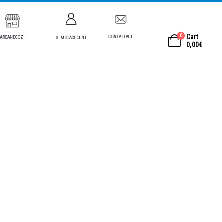
0
Cart
CONTATTACI
AREANEGOZI
IL MIO ACCOUNT
0,00
€