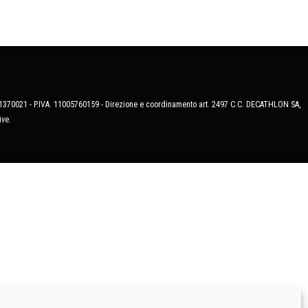
MB-1370021 - P.IVA. 11005760159 - Direzione e coordinamento art. 2497 C.C. DECATHLON SA,
ive.