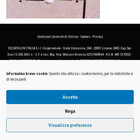
Condizioni Generali di Utilizzo
-
Cookies
-
Privacy
DECATHLON ITALIA S.r.l. Unipersonale - Viale Valassina, 268 - 20851 Lissone (MB) Cap. Soc.
Euro 12.500.000 i.v. - C.F. e Iscr. Reg. Imp. Monza e Brianza 02137480964 - R.E.A. MB-1370021 -
P.IVA. 11005760159 - Direzione e coordinamento art. 2497 C.C. DECATHLON SA, Villeneuve
D'Ascq, Francia Le foto dei prodotti presenti sul sito sono puramente esemplificative.
Informativa breve cookie
Questo sito utilizza i cookie tecnici, per le statistiche e
di terze parti.
Accetta
Nega
Visualizza preferenze