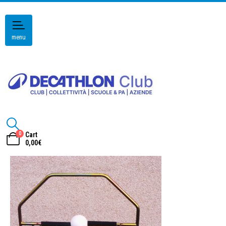
menu
0
Cart
0,00
€