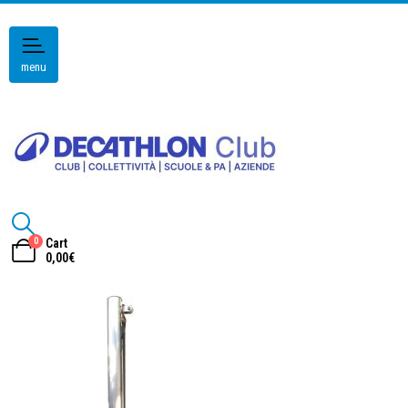
menu
0
Cart
0,00
€