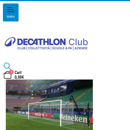
menu
0
Cart
0,00
€