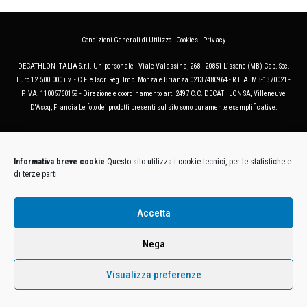
Condizioni Generali di Utilizzo
-
Cookies
-
Privacy
DECATHLON ITALIA S.r.l. Unipersonale - Viale Valassina, 268 - 20851 Lissone (MB) Cap. Soc.
Euro 12.500.000 i.v. - C.F. e Iscr. Reg. Imp. Monza e Brianza 02137480964 - R.E.A. MB-1370021 -
P.IVA. 11005760159 - Direzione e coordinamento art. 2497 C.C. DECATHLON SA, Villeneuve
D'Ascq, Francia Le foto dei prodotti presenti sul sito sono puramente esemplificative.
Informativa breve cookie
Questo sito utilizza i cookie tecnici, per le statistiche e
di terze parti.
Accetta
Nega
Visualizza preferenze