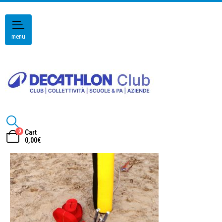
menu
0
Cart
0,00
€