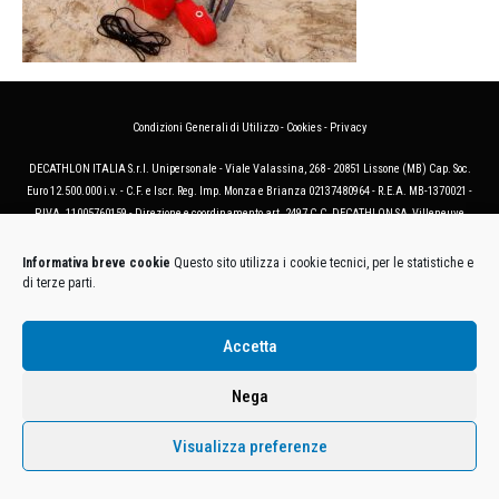
Condizioni Generali di Utilizzo
-
Cookies
-
Privacy
DECATHLON ITALIA S.r.l. Unipersonale - Viale Valassina, 268 - 20851 Lissone (MB) Cap. Soc.
Euro 12.500.000 i.v. - C.F. e Iscr. Reg. Imp. Monza e Brianza 02137480964 - R.E.A. MB-1370021 -
P.IVA. 11005760159 - Direzione e coordinamento art. 2497 C.C. DECATHLON SA, Villeneuve
D'Ascq, Francia Le foto dei prodotti presenti sul sito sono puramente esemplificative.
Informativa breve cookie
Questo sito utilizza i cookie tecnici, per le statistiche e
di terze parti.
Accetta
Nega
Visualizza preferenze