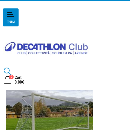
menu
0
Cart
0,00
€