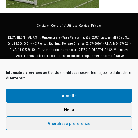
Condizioni Generali di Utilizzo
-
Cookies
-
Privacy
DECATHLON ITALIA S.r.l. Unipersonale - Viale Valassina, 268 - 20851 Lissone (MB) Cap. Soc.
Euro 12.500.000 i.v. - C.F. e Iscr. Reg. Imp. Monza e Brianza 02137480964 - R.E.A. MB-1370021 -
P.IVA. 11005760159 - Direzione e coordinamento art. 2497 C.C. DECATHLON SA, Villeneuve
D'Ascq, Francia Le foto dei prodotti presenti sul sito sono puramente esemplificative.
Informativa breve cookie
Questo sito utilizza i cookie tecnici, per le statistiche e
di terze parti.
Accetta
Nega
Visualizza preferenze