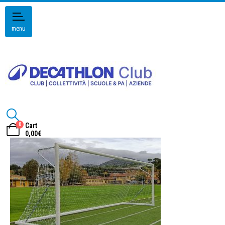
menu
0
Cart
0,00
€