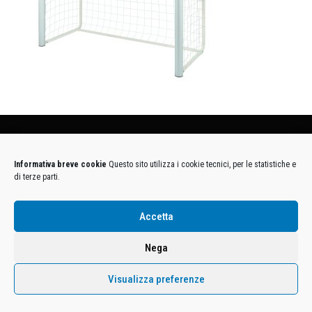
Condizioni Generali di Utilizzo
-
Cookies
-
Privacy
Informativa breve cookie
Questo sito utilizza i cookie tecnici, per le statistiche e
DECATHLON ITALIA S.r.l. Unipersonale - Viale Valassina, 268 - 20851 Lissone (MB) Cap. Soc.
di terze parti.
Euro 12.500.000 i.v. - C.F. e Iscr. Reg. Imp. Monza e Brianza 02137480964 - R.E.A. MB-1370021 -
P.IVA. 11005760159 - Direzione e coordinamento art. 2497 C.C. DECATHLON SA, Villeneuve
D'Ascq, Francia Le foto dei prodotti presenti sul sito sono puramente esemplificative.
Accetta
Nega
Visualizza preferenze