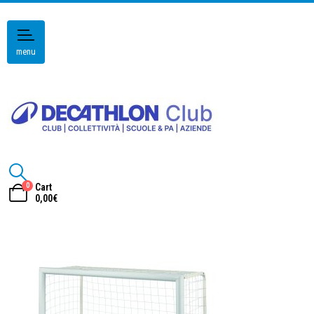
menu
0
Cart
0,00
€