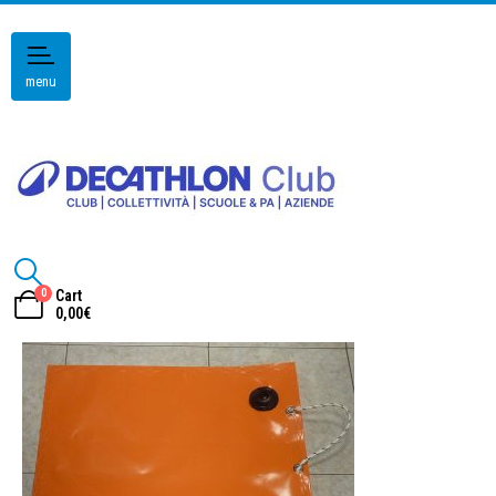
menu
0
Cart
0,00
€