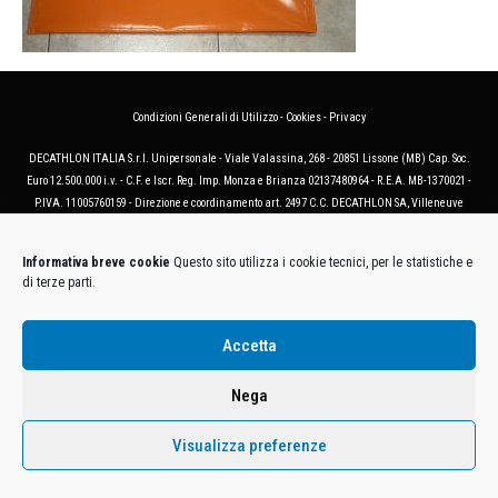
Condizioni Generali di Utilizzo
-
Cookies
-
Privacy
DECATHLON ITALIA S.r.l. Unipersonale - Viale Valassina, 268 - 20851 Lissone (MB) Cap. Soc.
Euro 12.500.000 i.v. - C.F. e Iscr. Reg. Imp. Monza e Brianza 02137480964 - R.E.A. MB-1370021 -
P.IVA. 11005760159 - Direzione e coordinamento art. 2497 C.C. DECATHLON SA, Villeneuve
D'Ascq, Francia Le foto dei prodotti presenti sul sito sono puramente esemplificative.
Informativa breve cookie
Questo sito utilizza i cookie tecnici, per le statistiche e
di terze parti.
Accetta
Nega
Visualizza preferenze