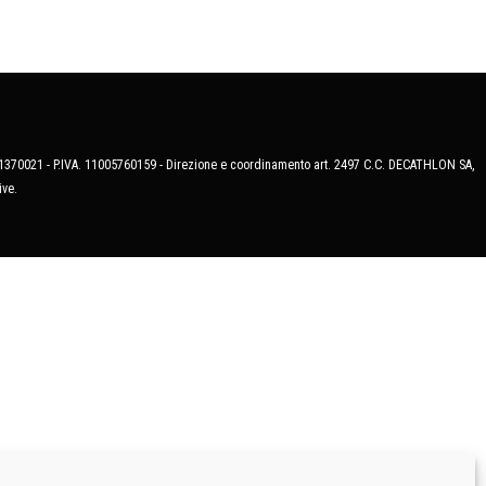
MB-1370021 - P.IVA. 11005760159 - Direzione e coordinamento art. 2497 C.C. DECATHLON SA,
ive.