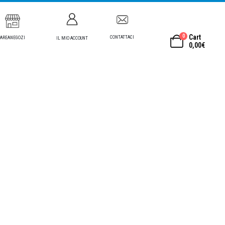
0
Cart
CONTATTACI
AREANEGOZI
IL MIO ACCOUNT
0,00
€