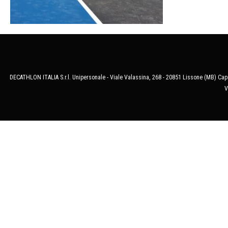
DECATHLON ITALIA S.r.l. Unipersonale - Viale Valassina, 268 - 20851 Lissone (MB) Cap.
V