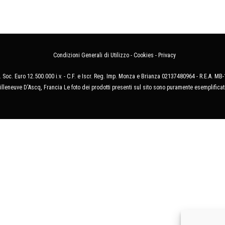
Condizioni Generali di Utilizzo
-
Cookies
-
Privacy
 Soc. Euro 12.500.000 i.v. - C.F. e Iscr. Reg. Imp. Monza e Brianza 02137480964 - R.E.A. 
illeneuve D'Ascq, Francia Le foto dei prodotti presenti sul sito sono puramente esemplificat