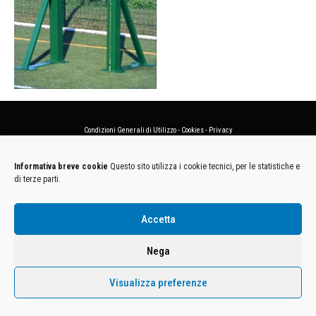
Condizioni Generali di Utilizzo
-
Cookies
-
Privacy
DECATHLON ITALIA S.r.l. Unipersonale - Viale Valassina, 268 - 20851 Lissone (MB) Cap. Soc.
Informativa breve cookie
Questo sito utilizza i cookie tecnici, per le statistiche e
Euro 12.500.000 i.v. - C.F. e Iscr. Reg. Imp. Monza e Brianza 02137480964 - R.E.A. MB-1370021 -
di terze parti.
P.IVA. 11005760159 - Direzione e coordinamento art. 2497 C.C. DECATHLON SA, Villeneuve
D'Ascq, Francia Le foto dei prodotti presenti sul sito sono puramente esemplificative.
Accetta
Nega
Visualizza preferenze