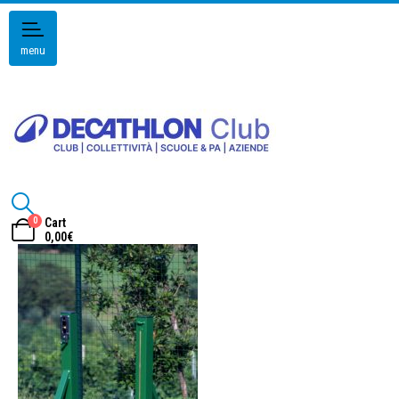
menu
0
Cart
0,00
€