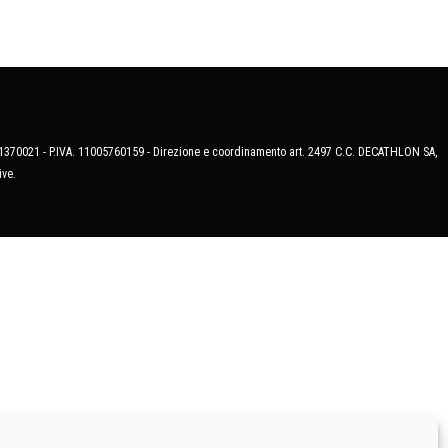
MB-1370021 - P.IVA. 11005760159 - Direzione e coordinamento art. 2497 C.C. DECATHLON SA,
ive.