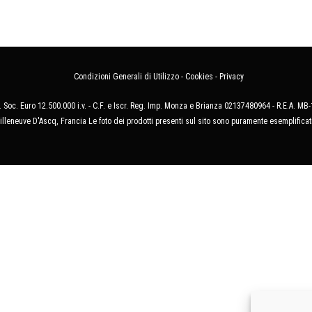
Condizioni Generali di Utilizzo
-
Cookies
-
Privacy
 Soc. Euro 12.500.000 i.v. - C.F. e Iscr. Reg. Imp. Monza e Brianza 02137480964 - R.E.A. 
illeneuve D'Ascq, Francia Le foto dei prodotti presenti sul sito sono puramente esemplificat