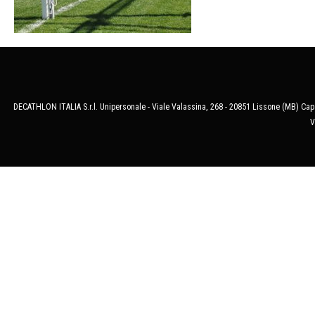
DECATHLON ITALIA S.r.l. Unipersonale - Viale Valassina, 268 - 20851 Lissone (MB) Cap.
V