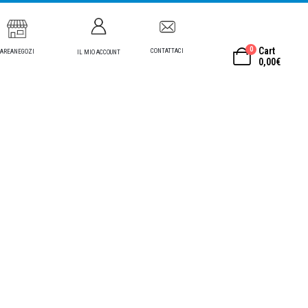
0
Cart
CONTATTACI
AREANEGOZI
IL MIO ACCOUNT
0,00
€