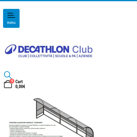
menu
0
Cart
0,00
€