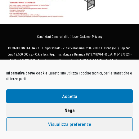
Condizioni Generali di Utilizzo
-
Cookies
-
Privacy
DECATHLON ITALIA S.r.l. Unipersonale - Viale Valassina, 268 - 20851 Lissone (MB) Cap. Soc.
Euro 12.500.000 i.v. - C.F. e Iscr. Reg. Imp. Monza e Brianza 02137480964 - R.E.A. MB-1370021 -
P.IVA. 11005760159 - Direzione e coordinamento art. 2497 C.C. DECATHLON SA, Villeneuve
D'Ascq, Francia Le foto dei prodotti presenti sul sito sono puramente esemplificative.
Informativa breve cookie
Questo sito utilizza i cookie tecnici, per le statistiche e
di terze parti.
Accetta
Nega
Visualizza preferenze