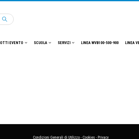
OTTI EVENTO
SCUOLA
SERVIZI
LINEA WVB100-500-900
LINEA V
Condizioni Generali di Utilizzo
-
Cookies
-
Privacy