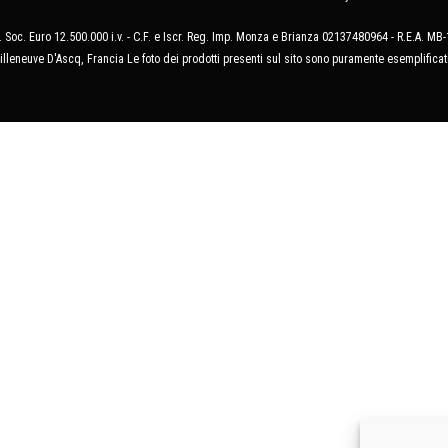
 Soc. Euro 12.500.000 i.v. - C.F. e Iscr. Reg. Imp. Monza e Brianza 02137480964 - R.E.A. 
illeneuve D'Ascq, Francia Le foto dei prodotti presenti sul sito sono puramente esemplificat