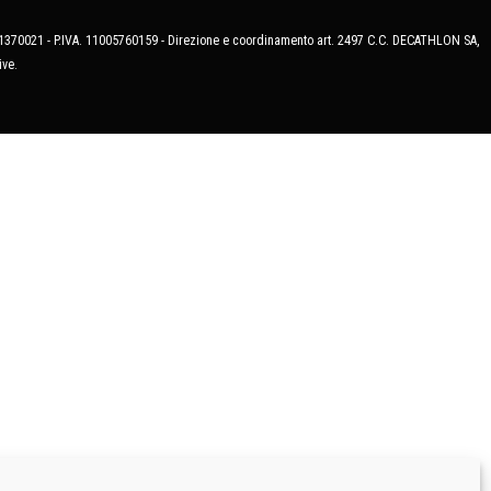
MB-1370021 - P.IVA. 11005760159 - Direzione e coordinamento art. 2497 C.C. DECATHLON SA,
ive.