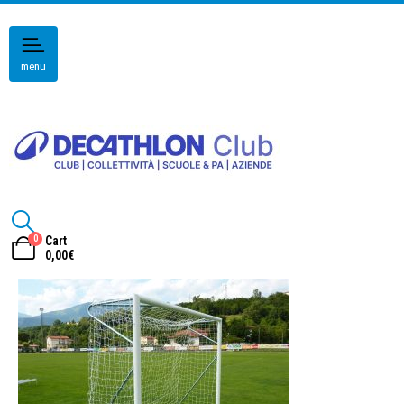
menu
0
Cart
0,00
€