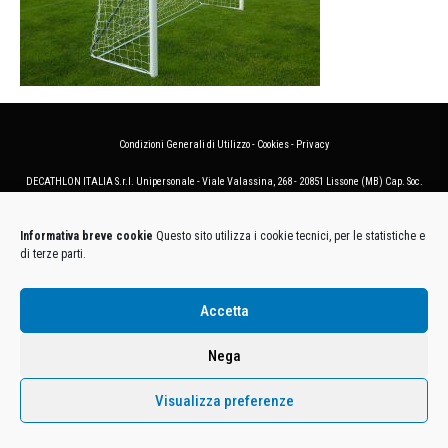
Condizioni Generali di Utilizzo
-
Cookies
-
Privacy
DECATHLON ITALIA S.r.l. Unipersonale - Viale Valassina, 268 - 20851 Lissone (MB) Cap. Soc.
Euro 12.500.000 i.v. - C.F. e Iscr. Reg. Imp. Monza e Brianza 02137480964 - R.E.A. MB-1370021 -
P.IVA. 11005760159 - Direzione e coordinamento art. 2497 C.C. DECATHLON SA, Villeneuve
Informativa breve cookie
Questo sito utilizza i cookie tecnici, per le statistiche e
D'Ascq, Francia Le foto dei prodotti presenti sul sito sono puramente esemplificative.
di terze parti.
Accetta
Nega
Visualizza preferenze