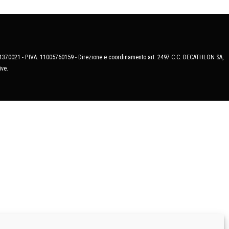
MB-1370021 - P.IVA. 11005760159 - Direzione e coordinamento art. 2497 C.C. DECATHLON SA,
ive.