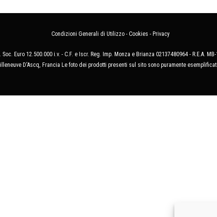
Condizioni Generali di Utilizzo
-
Cookies
-
Privacy
 Soc. Euro 12.500.000 i.v. - C.F. e Iscr. Reg. Imp. Monza e Brianza 02137480964 - R.E.A. 
illeneuve D'Ascq, Francia Le foto dei prodotti presenti sul sito sono puramente esemplificat