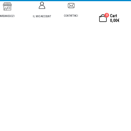
0
Cart
CONTATTACI
AREANEGOZI
IL MIO ACCOUNT
0,00
€