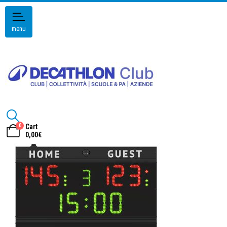
menu
0
Cart
0,00
€