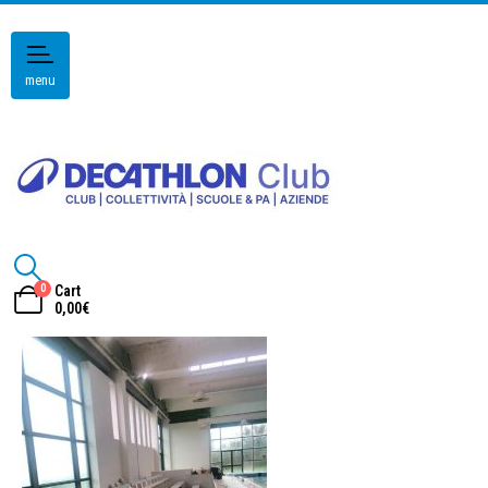
menu
0
Cart
0,00
€