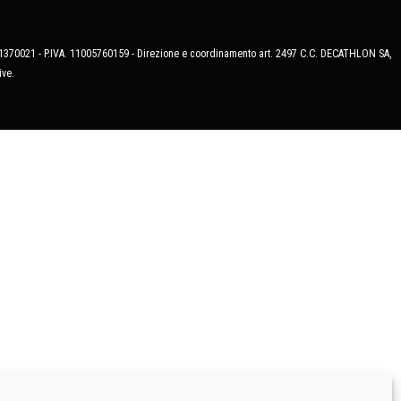
MB-1370021 - P.IVA. 11005760159 - Direzione e coordinamento art. 2497 C.C. DECATHLON SA,
ive.