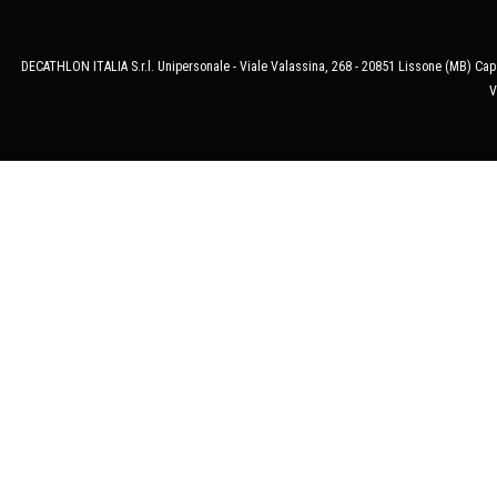
DECATHLON ITALIA S.r.l. Unipersonale - Viale Valassina, 268 - 20851 Lissone (MB) Cap.
V