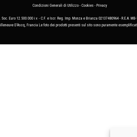
Condizioni Generali di Utilizzo
-
Cookies
-
Privacy
 Soc. Euro 12.500.000 i.v. - C.F. e Iscr. Reg. Imp. Monza e Brianza 02137480964 - R.E.A. 
illeneuve D'Ascq, Francia Le foto dei prodotti presenti sul sito sono puramente esemplificat