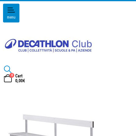
menu
0
Cart
0,00
€