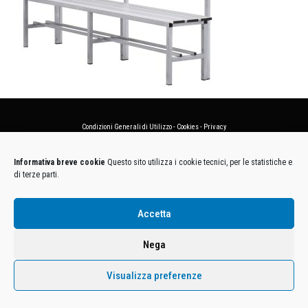
Condizioni Generali di Utilizzo
-
Cookies
-
Privacy
DECATHLON ITALIA S.r.l. Unipersonale - Viale Valassina, 268 - 20851 Lissone (MB) Cap. Soc.
Informativa breve cookie
Questo sito utilizza i cookie tecnici, per le statistiche e
Euro 12.500.000 i.v. - C.F. e Iscr. Reg. Imp. Monza e Brianza 02137480964 - R.E.A. MB-1370021 -
di terze parti.
P.IVA. 11005760159 - Direzione e coordinamento art. 2497 C.C. DECATHLON SA, Villeneuve
D'Ascq, Francia Le foto dei prodotti presenti sul sito sono puramente esemplificative.
Accetta
Nega
Visualizza preferenze