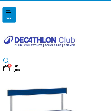
menu
0
Cart
0,00
€