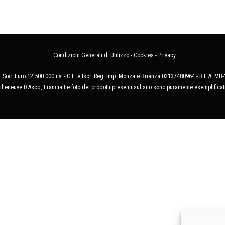
Condizioni Generali di Utilizzo
-
Cookies
-
Privacy
 Soc. Euro 12.500.000 i.v. - C.F. e Iscr. Reg. Imp. Monza e Brianza 02137480964 - R.E.A. 
illeneuve D'Ascq, Francia Le foto dei prodotti presenti sul sito sono puramente esemplificat