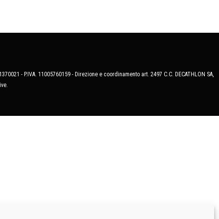
MB-1370021 - P.IVA. 11005760159 - Direzione e coordinamento art. 2497 C.C. DECATHLON SA,
ive.