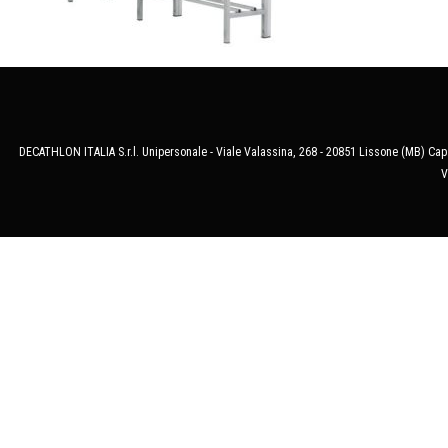
DECATHLON ITALIA S.r.l. Unipersonale - Viale Valassina, 268 - 20851 Lissone (MB) Cap.
V