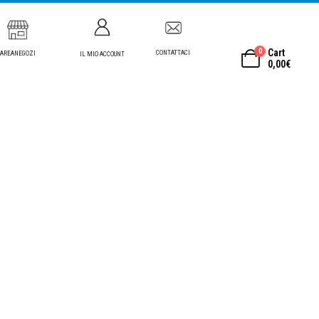
0
Cart
CONTATTACI
AREANEGOZI
IL MIO ACCOUNT
0,00
€