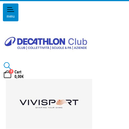
menu
0
Cart
0,00
€