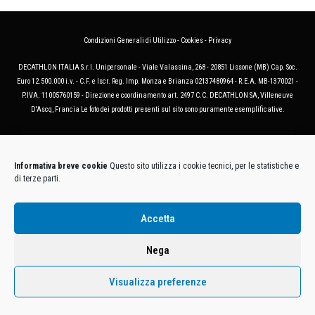
Condizioni Generali di Utilizzo
-
Cookies
-
Privacy
DECATHLON ITALIA S.r.l. Unipersonale - Viale Valassina, 268 - 20851 Lissone (MB) Cap. Soc.
Euro 12.500.000 i.v. - C.F. e Iscr. Reg. Imp. Monza e Brianza 02137480964 - R.E.A. MB-1370021 -
P.IVA. 11005760159 - Direzione e coordinamento art. 2497 C.C. DECATHLON SA, Villeneuve
D'Ascq, Francia Le foto dei prodotti presenti sul sito sono puramente esemplificative.
Informativa breve cookie
Questo sito utilizza i cookie tecnici, per le statistiche e
di terze parti.
Accetta
Nega
Visualizza preferenze