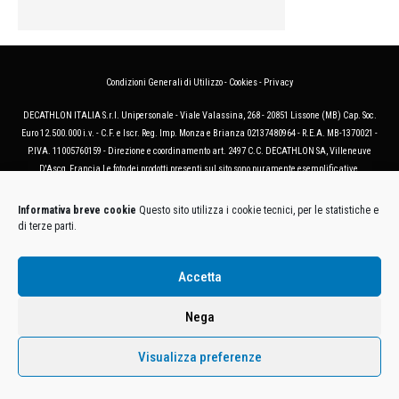
Condizioni Generali di Utilizzo
-
Cookies
-
Privacy
DECATHLON ITALIA S.r.l. Unipersonale - Viale Valassina, 268 - 20851 Lissone (MB) Cap. Soc.
Euro 12.500.000 i.v. - C.F. e Iscr. Reg. Imp. Monza e Brianza 02137480964 - R.E.A. MB-1370021 -
P.IVA. 11005760159 - Direzione e coordinamento art. 2497 C.C. DECATHLON SA, Villeneuve
D'Ascq, Francia Le foto dei prodotti presenti sul sito sono puramente esemplificative.
Informativa breve cookie
Questo sito utilizza i cookie tecnici, per le statistiche e
di terze parti.
Accetta
Nega
Visualizza preferenze