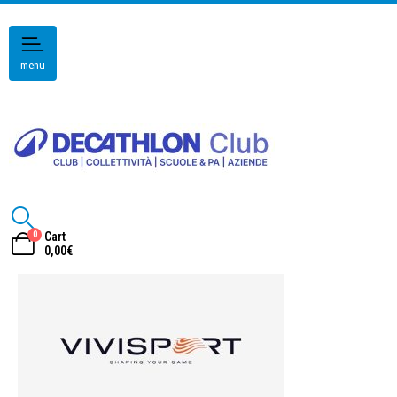
menu
0
Cart
0,00
€