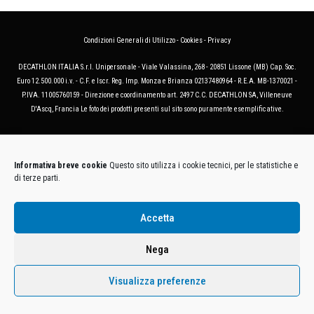
Condizioni Generali di Utilizzo
-
Cookies
-
Privacy
DECATHLON ITALIA S.r.l. Unipersonale - Viale Valassina, 268 - 20851 Lissone (MB) Cap. Soc.
Euro 12.500.000 i.v. - C.F. e Iscr. Reg. Imp. Monza e Brianza 02137480964 - R.E.A. MB-1370021 -
P.IVA. 11005760159 - Direzione e coordinamento art. 2497 C.C. DECATHLON SA, Villeneuve
D'Ascq, Francia Le foto dei prodotti presenti sul sito sono puramente esemplificative.
Informativa breve cookie
Questo sito utilizza i cookie tecnici, per le statistiche e
di terze parti.
Accetta
Nega
Visualizza preferenze