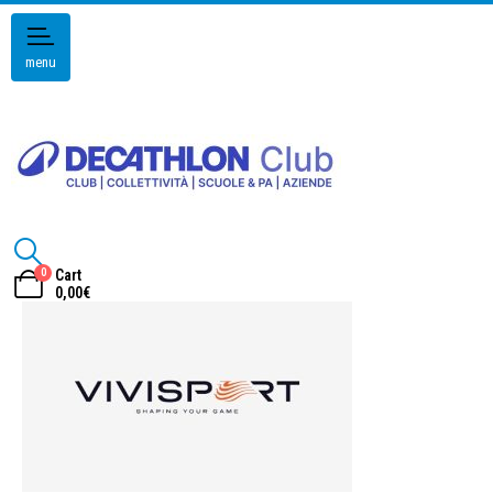
menu
0
Cart
0,00
€