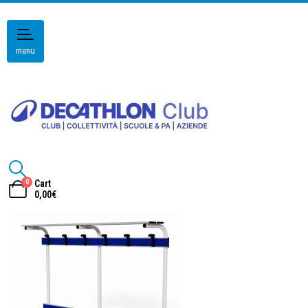
menu
0
Cart
0,00
€