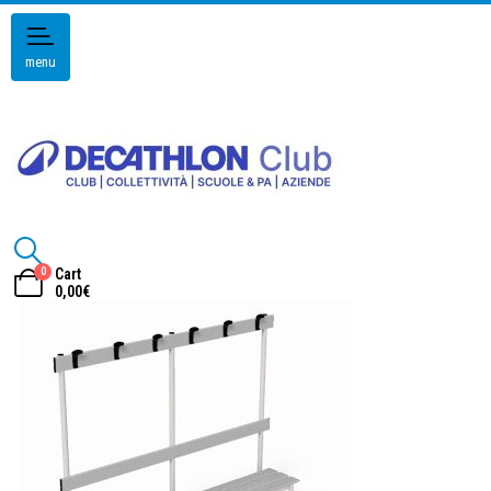
menu
0
Cart
0,00
€