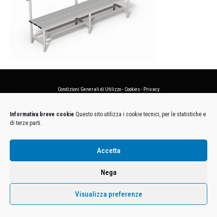
Condizioni Generali di Utilizzo
-
Cookies
-
Privacy
DECATHLON ITALIA S.r.l. Unipersonale - Viale Valassina, 268 - 20851 Lissone (MB) Cap. Soc.
Informativa breve cookie
Questo sito utilizza i cookie tecnici, per le statistiche e
Euro 12.500.000 i.v. - C.F. e Iscr. Reg. Imp. Monza e Brianza 02137480964 - R.E.A. MB-1370021 -
di terze parti.
P.IVA. 11005760159 - Direzione e coordinamento art. 2497 C.C. DECATHLON SA, Villeneuve
D'Ascq, Francia Le foto dei prodotti presenti sul sito sono puramente esemplificative.
Accetta
Nega
Visualizza preferenze