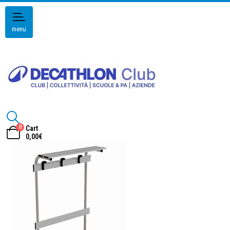
menu
0
Cart
0,00
€