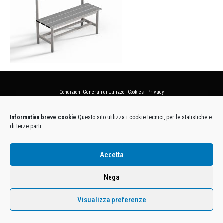
Condizioni Generali di Utilizzo
-
Cookies
-
Privacy
DECATHLON ITALIA S.r.l. Unipersonale - Viale Valassina, 268 - 20851 Lissone (MB) Cap. Soc.
Informativa breve cookie
Questo sito utilizza i cookie tecnici, per le statistiche e
Euro 12.500.000 i.v. - C.F. e Iscr. Reg. Imp. Monza e Brianza 02137480964 - R.E.A. MB-1370021 -
di terze parti.
P.IVA. 11005760159 - Direzione e coordinamento art. 2497 C.C. DECATHLON SA, Villeneuve
D'Ascq, Francia Le foto dei prodotti presenti sul sito sono puramente esemplificative.
Accetta
Nega
Visualizza preferenze