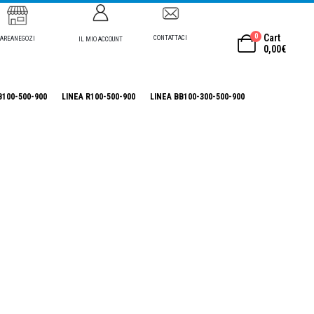
0
Cart
CONTATTACI
AREANEGOZI
IL MIO ACCOUNT
0,00
€
B100-500-900
LINEA R100-500-900
LINEA BB100-300-500-900