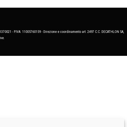
MB-1370021 - P.IVA. 11005760159 - Direzione e coordinamento art. 2497 C.C. DECATHLON SA,
ive.