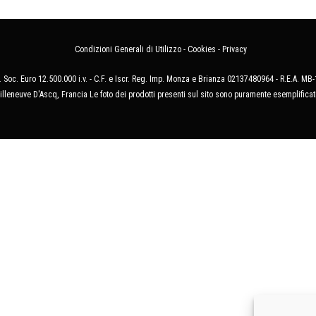
Condizioni Generali di Utilizzo
-
Cookies
-
Privacy
 Soc. Euro 12.500.000 i.v. - C.F. e Iscr. Reg. Imp. Monza e Brianza 02137480964 - R.E.A. 
illeneuve D'Ascq, Francia Le foto dei prodotti presenti sul sito sono puramente esemplificat