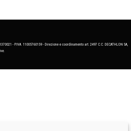
MB-1370021 - P.IVA. 11005760159 - Direzione e coordinamento art. 2497 C.C. DECATHLON SA,
ive.