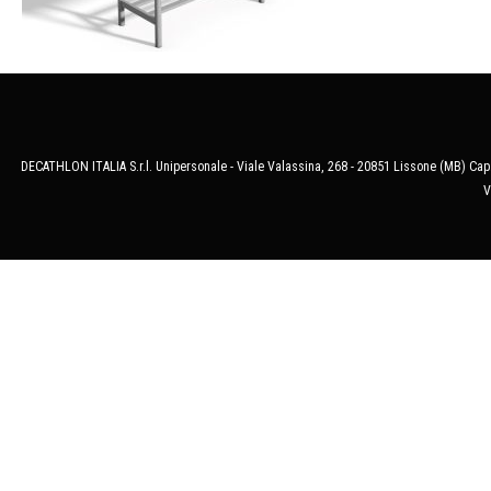
DECATHLON ITALIA S.r.l. Unipersonale - Viale Valassina, 268 - 20851 Lissone (MB) Cap.
V