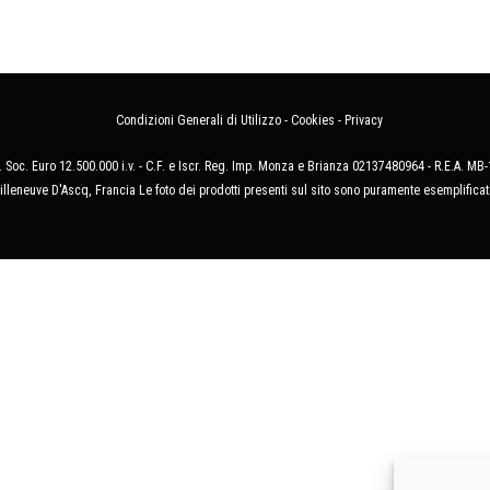
Condizioni Generali di Utilizzo
-
Cookies
-
Privacy
 Soc. Euro 12.500.000 i.v. - C.F. e Iscr. Reg. Imp. Monza e Brianza 02137480964 - R.E.A. 
illeneuve D'Ascq, Francia Le foto dei prodotti presenti sul sito sono puramente esemplificat