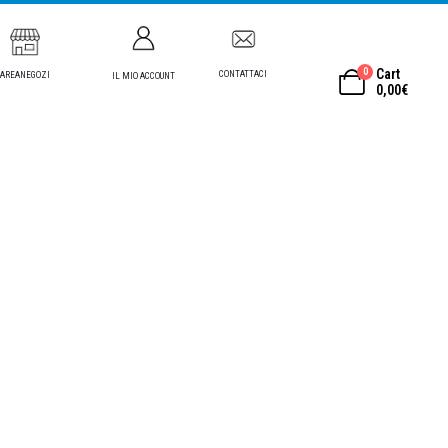
0
Cart
CONTATTACI
AREANEGOZI
IL MIO ACCOUNT
0,00
€