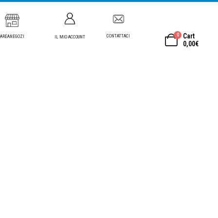
0
Cart
CONTATTACI
AREANEGOZI
IL MIO ACCOUNT
0,00
€