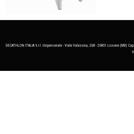
DECATHLON ITALIA S.r.l. Unipersonale - Viale Valassina, 268 - 20851 Lissone (MB) Cap.
V