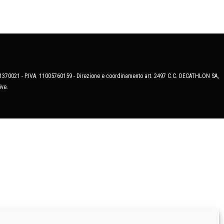
MB-1370021 - P.IVA. 11005760159 - Direzione e coordinamento art. 2497 C.C. DECATHLON SA,
ive.