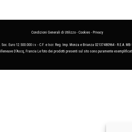
Condizioni Generali di Utilizzo
-
Cookies
-
Privacy
 Soc. Euro 12.500.000 i.v. - C.F. e Iscr. Reg. Imp. Monza e Brianza 02137480964 - R.E.A. 
illeneuve D'Ascq, Francia Le foto dei prodotti presenti sul sito sono puramente esemplificat