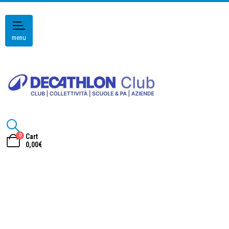
menu
0
Cart
0,00
€