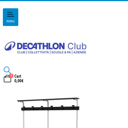
menu
0
Cart
0,00
€