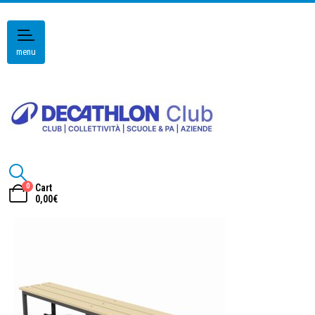
menu
0
Cart
0,00
€