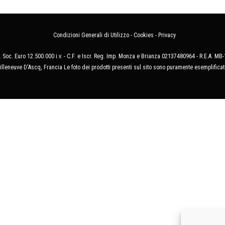
Condizioni Generali di Utilizzo
-
Cookies
-
Privacy
 Soc. Euro 12.500.000 i.v. - C.F. e Iscr. Reg. Imp. Monza e Brianza 02137480964 - R.E.A. 
illeneuve D'Ascq, Francia Le foto dei prodotti presenti sul sito sono puramente esemplificat