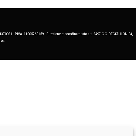
MB-1370021 - P.IVA. 11005760159 - Direzione e coordinamento art. 2497 C.C. DECATHLON SA,
ive.