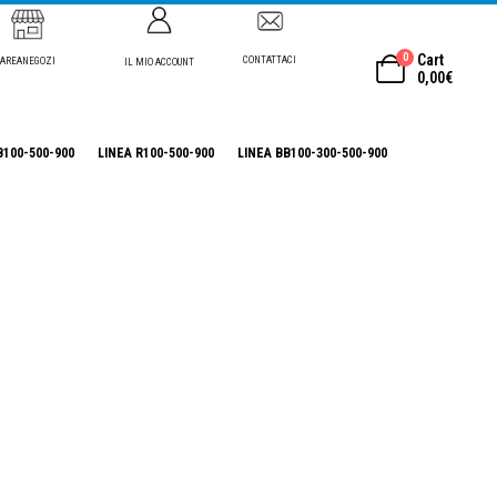
0
Cart
CONTATTACI
AREANEGOZI
IL MIO ACCOUNT
0,00
€
B100-500-900
LINEA R100-500-900
LINEA BB100-300-500-900