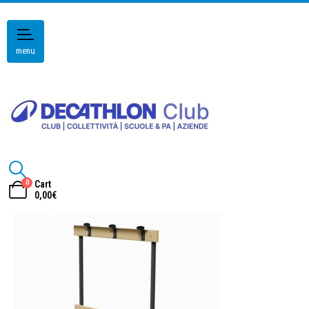
menu
0
Cart
0,00
€