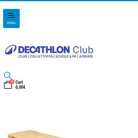
menu
0
Cart
0,00
€