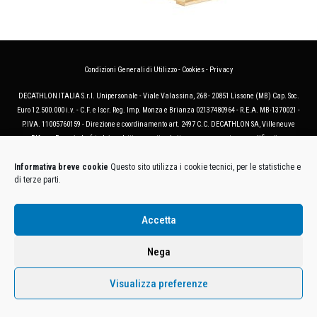
Condizioni Generali di Utilizzo
-
Cookies
-
Privacy
DECATHLON ITALIA S.r.l. Unipersonale - Viale Valassina, 268 - 20851 Lissone (MB) Cap. Soc.
Euro 12.500.000 i.v. - C.F. e Iscr. Reg. Imp. Monza e Brianza 02137480964 - R.E.A. MB-1370021 -
P.IVA. 11005760159 - Direzione e coordinamento art. 2497 C.C. DECATHLON SA, Villeneuve
D'Ascq, Francia Le foto dei prodotti presenti sul sito sono puramente esemplificative.
Informativa breve cookie
Questo sito utilizza i cookie tecnici, per le statistiche e
di terze parti.
Accetta
Nega
Visualizza preferenze