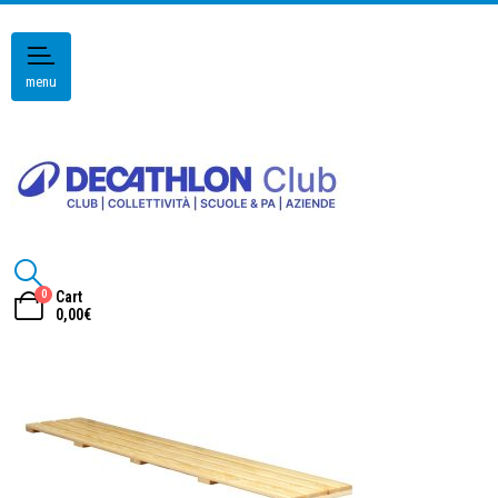
menu
0
Cart
0,00
€