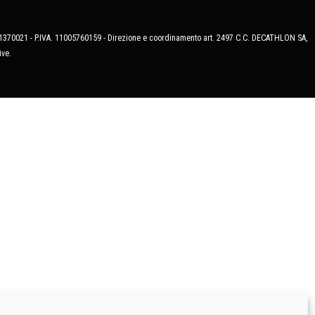
MB-1370021 - P.IVA. 11005760159 - Direzione e coordinamento art. 2497 C.C. DECATHLON SA,
ive.