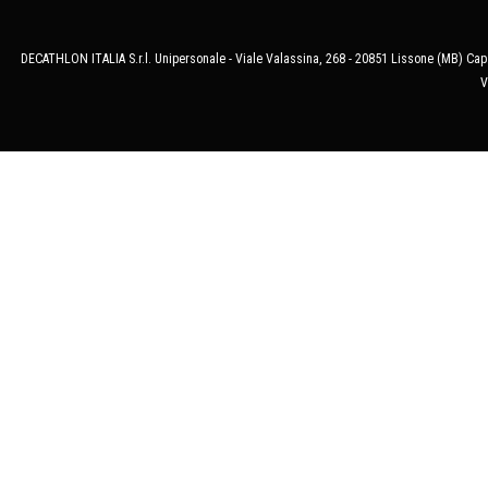
DECATHLON ITALIA S.r.l. Unipersonale - Viale Valassina, 268 - 20851 Lissone (MB) Cap.
V