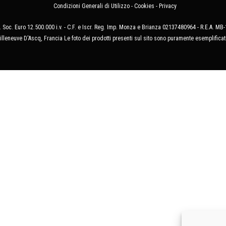
Condizioni Generali di Utilizzo
-
Cookies
-
Privacy
 Soc. Euro 12.500.000 i.v. - C.F. e Iscr. Reg. Imp. Monza e Brianza 02137480964 - R.E.A. 
illeneuve D'Ascq, Francia Le foto dei prodotti presenti sul sito sono puramente esemplificat