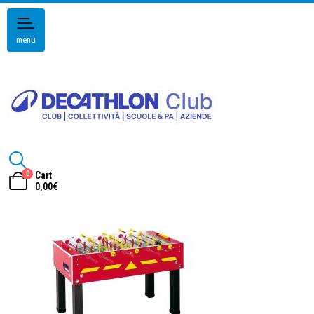
menu
0
Cart
0,00
€