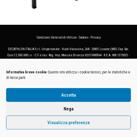
Condizioni Generali di Utilizzo
-
Cookies
-
Privacy
DECATHLON ITALIA S.r.l. Unipersonale - Viale Valassina, 268 - 20851 Lissone (MB) Cap. Soc.
Euro 12.500.000 i.v. - C.F. e Iscr. Reg. Imp. Monza e Brianza 02137480964 - R.E.A. MB-1370021 -
P.IVA. 11005760159 - Direzione e coordinamento art. 2497 C.C. DECATHLON SA, Villeneuve
D'Ascq, Francia Le foto dei prodotti presenti sul sito sono puramente esemplificative.
Informativa breve cookie
Questo sito utilizza i cookie tecnici, per le statistiche e
di terze parti.
Accetta
Nega
Visualizza preferenze