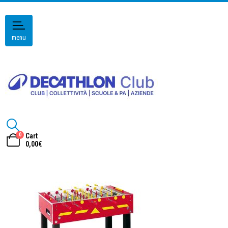
menu
0
Cart
0,00
€