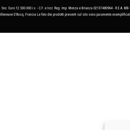
 Soc. Euro 12.500.000 i.v. - C.F. e Iscr. Reg. Imp. Monza e Brianza 02137480964 - R.E.A. 
illeneuve D'Ascq, Francia Le foto dei prodotti presenti sul sito sono puramente esemplificat