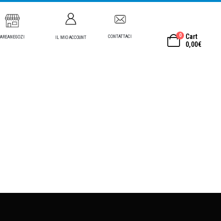
0
Cart
CONTATTACI
AREANEGOZI
IL MIO ACCOUNT
0,00
€