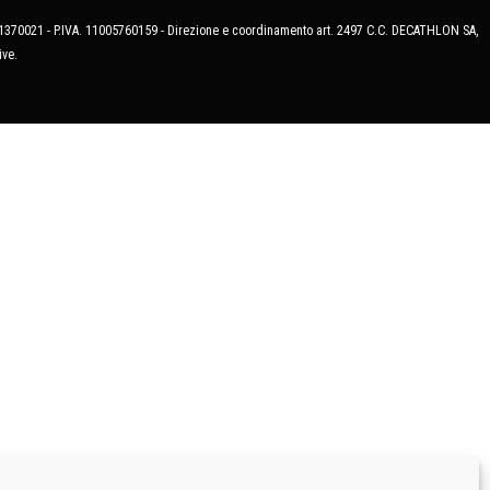
MB-1370021 - P.IVA. 11005760159 - Direzione e coordinamento art. 2497 C.C. DECATHLON SA,
ive.