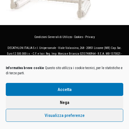
Condizioni Generali di Utilizzo
-
Cookies
-
Privacy
DECATHLON ITALIA S.r.l. Unipersonale - Viale Valassina, 268 - 20851 Lissone (MB) Cap. Soc.
Euro 12.500.000 i.v. - C.F. e Iscr. Reg. Imp. Monza e Brianza 02137480964 - R.E.A. MB-1370021 -
P.IVA. 11005760159 - Direzione e coordinamento art. 2497 C.C. DECATHLON SA, Villeneuve
D'Ascq, Francia Le foto dei prodotti presenti sul sito sono puramente esemplificative.
Informativa breve cookie
Questo sito utilizza i cookie tecnici, per le statistiche e
di terze parti.
Accetta
Nega
Visualizza preferenze