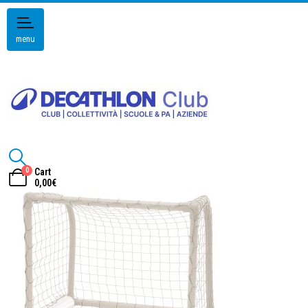
menu
0
Cart
0,00
€