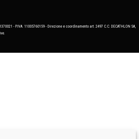
MB-1370021 - P.IVA. 11005760159 - Direzione e coordinamento art. 2497 C.C. DECATHLON SA,
ive.