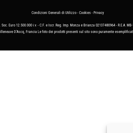
Condizioni Generali di Utilizzo
-
Cookies
-
Privacy
 Soc. Euro 12.500.000 i.v. - C.F. e Iscr. Reg. Imp. Monza e Brianza 02137480964 - R.E.A. 
illeneuve D'Ascq, Francia Le foto dei prodotti presenti sul sito sono puramente esemplificat