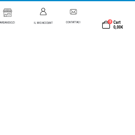
0
Cart
CONTATTACI
AREANEGOZI
IL MIO ACCOUNT
0,00
€